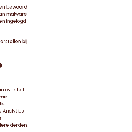
den bewaard
 van malware
en ingelogd
stellen bij
e
n over het
eme
ie
e Analytics
n
ere derden.