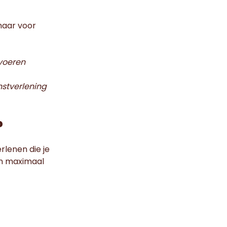
maar voor
tvoeren
nstverlening
?
rlenen die je
en maximaal