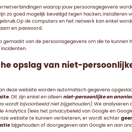
ternetverbindingen waarop jouw persoonsgegevens wor
ijn zo goed mogelijk beveiligd tegen hacken, installeren
 gebruik.Op de computers en het netwerk kan enkel word
naam en paswoord.
p gemaakt van de persoonsgegevens om die te kunnen her
 incidenten.
he opslag van niet-persoonlijk
aan deze website worden automatisch gegevens opgeslaa
site
. Dit zijn enkel en alleen
niet-persoonlijke en anoni
es wordt bijvoorbeeld niet bijgehouden).
We analyseren d
e Analytics (lees het privacybeleid van Google en Googl
onze website te kunnen verbeteren, er wordt echter
gee
atie
bijgehouden of doorgegeven aan Google en aan and