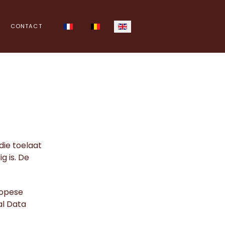
Select your language
CONTACT
die toelaat
g is. De
ropese
l Data