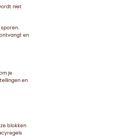
wordt niet
 sporen.
 ontvangt en
om je
tellingen en
eze blokken
acyregels