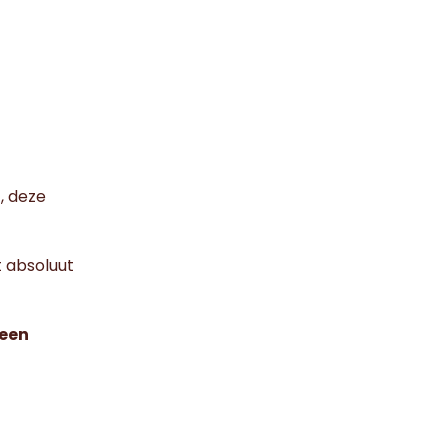
, deze
t absoluut
een