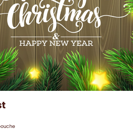
st
bouche