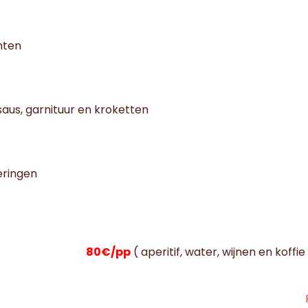
hten
lsaus, garnituur en kroketten
eringen
80€/pp
( aperitif, water, wijnen en koff