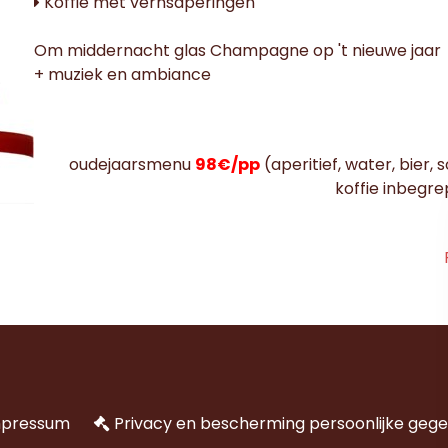
Koffie met vernsaperingen
Om middernacht glas Champagne op 't nieuwe jaar
+ muziek en ambiance
oudejaarsmenu
98€/pp
(aperitief, water, bier, 
koffie inbegre
mpressum
Privacy en bescherming persoonlijke geg